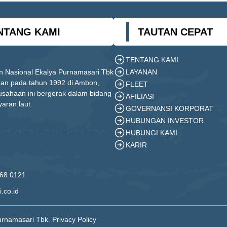
NTANG KAMI
TAUTAN CEPAT
TENTANG KAMI
LAYANAN
n Nasional Ekalya Purnamasari Tbk
ikan pada tahun 1992 di Ambon,
FLEET
usahaan ini bergerak dalam bidang
AFILIASI
yaran laut.
GOVERNANSI KORPORAT
HUBUNGAN INVESTOR
HUBUNGI KAMI
KARIR
568 0121
.co.id
urnamasari Tbk. Privacy Policy