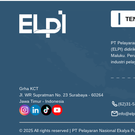
TE
PT Pelayara
(ELPI) didir
Maluku. Per
industri pela
Grha KCT
Jl. WR Supratman No. 23 Surabaya - 60264
Jawa Timur - Indonesia
(62)31-
info@elpi
© 2025 All rights reserved | PT Pelayaran Nasional Ekalya P