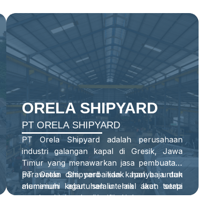
ORELA SHIPYARD
PT ORELA SHIPYARD
PT Orela Shipyard adalah perusahaan
industri galangan kapal di Gresik, Jawa
Timur yang menawarkan jasa pembuatan,
perawatan dan perbaikan kapal baja dan
PT Orela Shipyard
tidak hanya
untuk
aluminium agar selalu laik laut serta
memenuhi kebutuhan internal akan tetapi
memenuhi standar klasifikasi dan
untuk permintaan eksternal.
statutory.