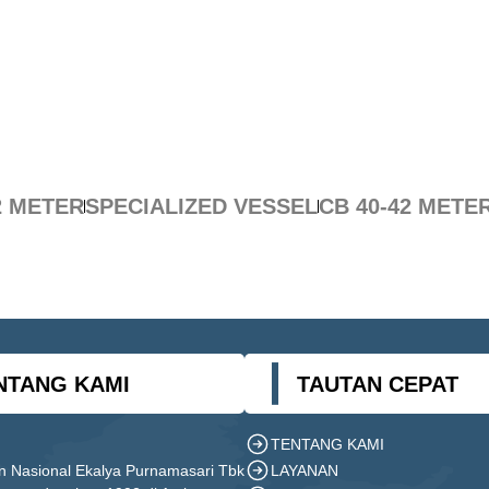
2 METER
SPECIALIZED VESSEL
CB 40-42 METE
NTANG KAMI
TAUTAN CEPAT
TENTANG KAMI
LAYANAN
n Nasional Ekalya Purnamasari Tbk