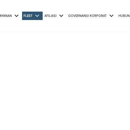
AYANAN
FLEET
AFILIASI
GOVERNANSI KORPORAT
HUBUN