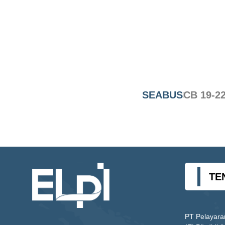
SEABUS
CB 19-2
TE
PT Pelayara