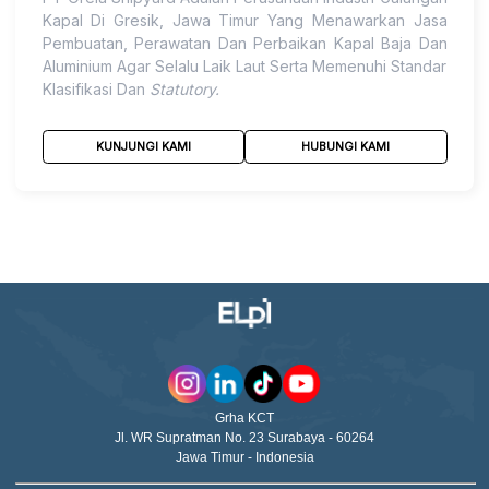
Kapal Di Gresik, Jawa Timur Yang Menawarkan Jasa
Pembuatan, Perawatan Dan Perbaikan Kapal Baja Dan
Aluminium Agar Selalu Laik Laut Serta Memenuhi Standar
Klasifikasi Dan
Statutory.
PT Orela Shipyard
Tidak Hanya
Untuk Memenuhi
KUNJUNGI KAMI
HUBUNGI KAMI
Kebutuhan Internal Akan Tetapi Untuk Permintaan
Eksternal.
Grha KCT
Jl. WR Supratman No. 23 Surabaya - 60264
Jawa Timur - Indonesia