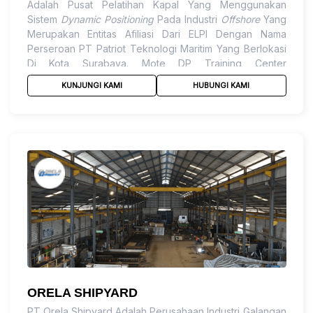
Adalah Pusat Pelatihan Kapal Yang Menggunakan
Sistem
Dynamic Positioning
Pada Industri
Offshore
Yang
Merupakan Entitas Afiliasi Dari ELPI Dengan Nama
Perseroan PT Patriot Teknologi Maritim Yang Berlokasi
Di Kota Surabaya. Mote DP Training Center
Mendapatkan Akreditasi Dari Nautical Institute Dari
KUNJUNGI KAMI
HUBUNGI KAMI
United Kingdom.
ORELA SHIPYARD
PT Orela Shipyard Adalah Perusahaan Industri Galangan