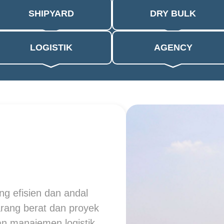
SHIPYARD
DRY BULK
LOGISTIK
AGENCY
g efisien dan andal
arang berat dan proyek
n manajemen logistik