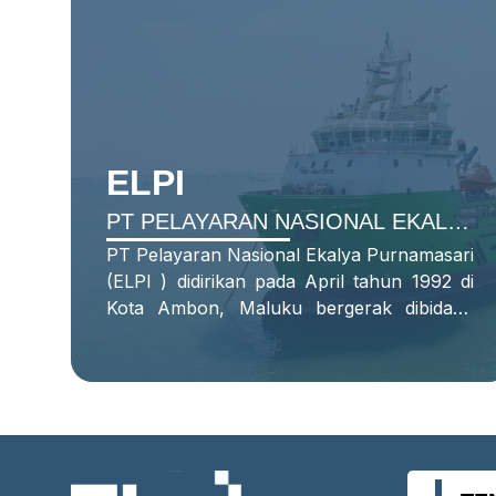
ELPI
PT PELAYARAN NASIONAL EKALYA
PURNAMASARI TBK
PT Pelayaran Nasional Ekalya Purnamasari
(ELPI ) didirikan pada April tahun 1992 di
Kota Ambon, Maluku bergerak dibidang
Pelayaran Rakyat dan Nusantara dengan
armada
Landing Craft Tank
(LCT) bernama
LCT EKA.