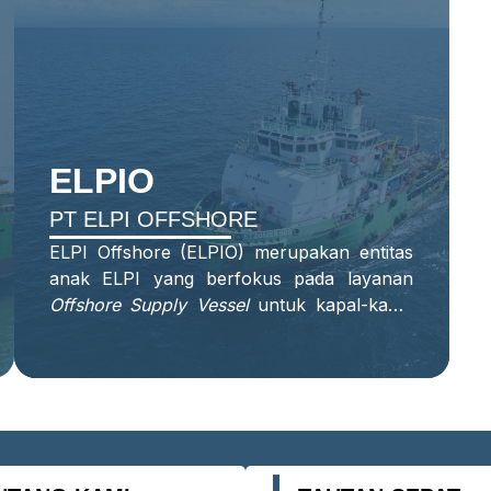
ELPIO
PT ELPI OFFSHORE
ELPI Offshore (ELPIO) merupakan entitas
anak ELPI yang berfokus pada layanan
Offshore Supply Vessel
untuk kapal-kapal
LCT,
Specialized Vessel
, AHT, dan AHTS.