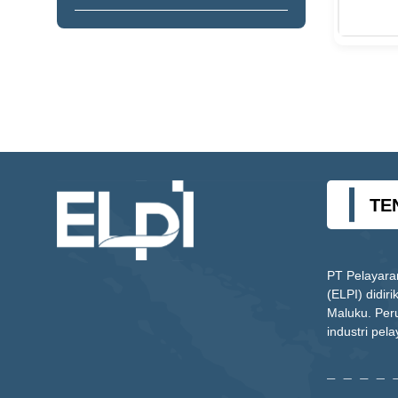
TE
PT Pelayara
(ELPI) didir
Maluku. Per
industri pela