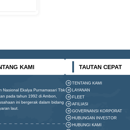
NTANG KAMI
TAUTAN CEPAT
TENTANG KAMI
LAYANAN
n Nasional Ekalya Purnamasari Tbk
ikan pada tahun 1992 di Ambon,
FLEET
usahaan ini bergerak dalam bidang
AFILIASI
yaran laut.
GOVERNANSI KORPORAT
HUBUNGAN INVESTOR
HUBUNGI KAMI