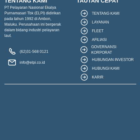
TENTANG KAMI
TAUTAN CEPAT
PT Pelayaran Nasional Ekalya
Purnamasari Tbk (ELPI) didirikan
TENTANG KAMI
pada tahun 1992 di Ambon,
LAYANAN
Maluku. Perusahaan ini bergerak
dalam bidang industri pelayaran
FLEET
laut.
AFILIASI
GOVERNANSI
(62)31-568 0121
KORPORAT
HUBUNGAN INVESTOR
info@elpi.co.id
HUBUNGI KAMI
KARIR