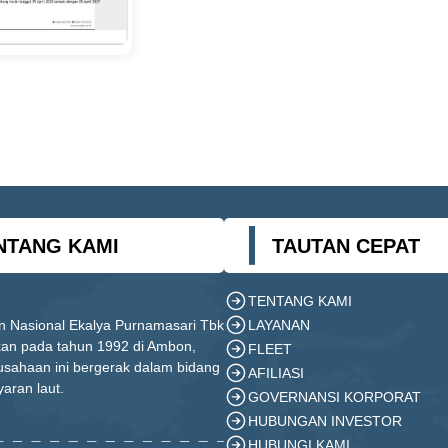
NTANG KAMI
TAUTAN CEPAT
TENTANG KAMI
LAYANAN
n Nasional Ekalya Purnamasari Tbk
ikan pada tahun 1992 di Ambon,
FLEET
usahaan ini bergerak dalam bidang
AFILIASI
yaran laut.
GOVERNANSI KORPORAT
HUBUNGAN INVESTOR
HUBUNGI KAMI