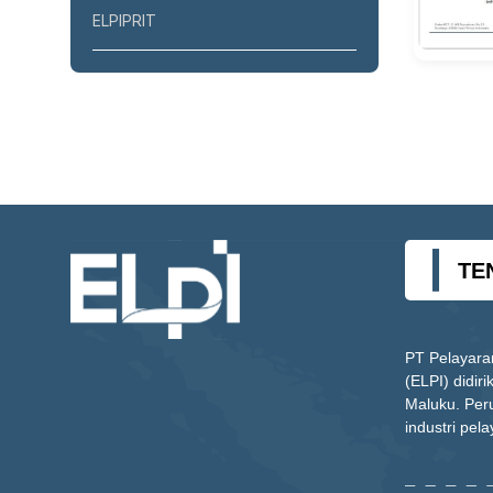
ELPIPRIT
TE
PT Pelayara
(ELPI) didir
Maluku. Per
industri pela