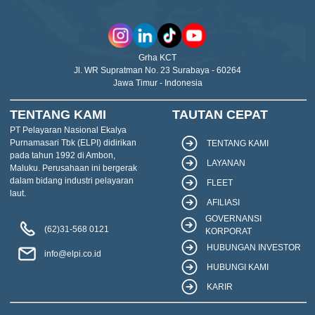
Grha KCT
Jl. WR Supratman No. 23 Surabaya - 60264
Jawa Timur - Indonesia
TENTANG KAMI
TAUTAN CEPAT
PT Pelayaran Nasional Ekalya
Purnamasari Tbk (ELPI) didirikan
TENTANG KAMI
pada tahun 1992 di Ambon,
LAYANAN
Maluku. Perusahaan ini bergerak
dalam bidang industri pelayaran
FLEET
laut.
AFILIASI
GOVERNANSI
(62)31-568 0121
KORPORAT
HUBUNGAN INVESTOR
info@elpi.co.id
HUBUNGI KAMI
KARIR