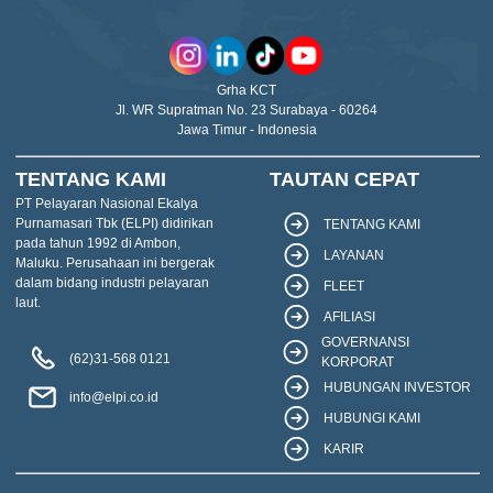
Grha KCT
Jl. WR Supratman No. 23 Surabaya - 60264
Jawa Timur - Indonesia
TENTANG KAMI
TAUTAN CEPAT
PT Pelayaran Nasional Ekalya
Purnamasari Tbk (ELPI) didirikan
TENTANG KAMI
pada tahun 1992 di Ambon,
LAYANAN
Maluku. Perusahaan ini bergerak
dalam bidang industri pelayaran
FLEET
laut.
AFILIASI
GOVERNANSI
(62)31-568 0121
KORPORAT
HUBUNGAN INVESTOR
info@elpi.co.id
HUBUNGI KAMI
KARIR