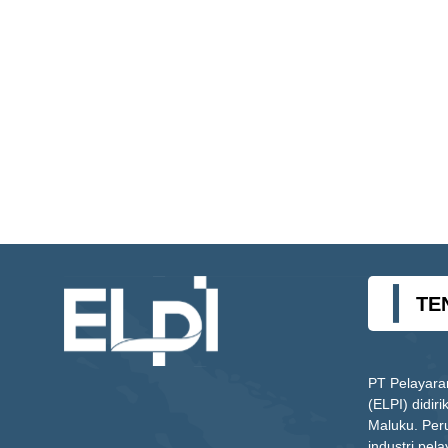
TE
PT Pelayara
(ELPI) didir
Maluku. Per
industri pela