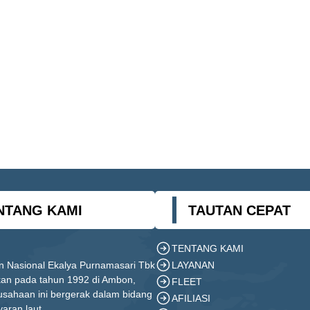
NTANG KAMI
TAUTAN CEPAT
TENTANG KAMI
LAYANAN
n Nasional Ekalya Purnamasari Tbk
ikan pada tahun 1992 di Ambon,
FLEET
usahaan ini bergerak dalam bidang
AFILIASI
yaran laut.