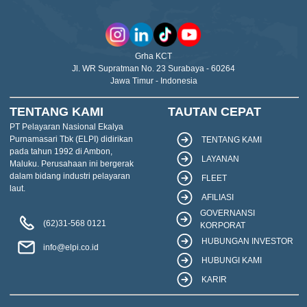
Grha KCT
Jl. WR Supratman No. 23 Surabaya - 60264
Jawa Timur - Indonesia
TENTANG KAMI
TAUTAN CEPAT
PT Pelayaran Nasional Ekalya
Purnamasari Tbk (ELPI) didirikan
TENTANG KAMI
pada tahun 1992 di Ambon,
LAYANAN
Maluku. Perusahaan ini bergerak
dalam bidang industri pelayaran
FLEET
laut.
AFILIASI
GOVERNANSI
(62)31-568 0121
KORPORAT
HUBUNGAN INVESTOR
info@elpi.co.id
HUBUNGI KAMI
KARIR