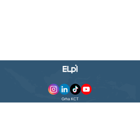
Grha KCT
Jl. WR Supratman No. 23 Surabaya - 60264
Jawa Timur - Indonesia
TENTANG KAMI
TAUTAN CEPAT
PT Pelayaran Nasional Ekalya
Purnamasari Tbk (ELPI) didirikan
TENTANG KAMI