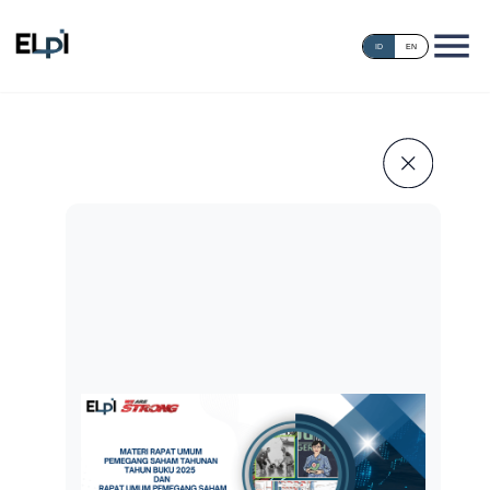
ID
EN