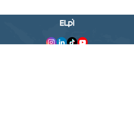
Grha KCT
Jl. WR Supratman No. 23 Surabaya - 60264
Jawa Timur - Indonesia
TENTANG KAMI
TAUTAN CEPAT
PT Pelayaran Nasional Ekalya
Purnamasari Tbk (ELPI) didirikan
TENTANG KAMI
pada tahun 1992 di Ambon,
LAYANAN
Maluku. Perusahaan ini bergerak
dalam bidang industri pelayaran
FLEET
laut.
AFILIASI
GOVERNANSI
(62)31-568 0121
KORPORAT
HUBUNGAN INVESTOR